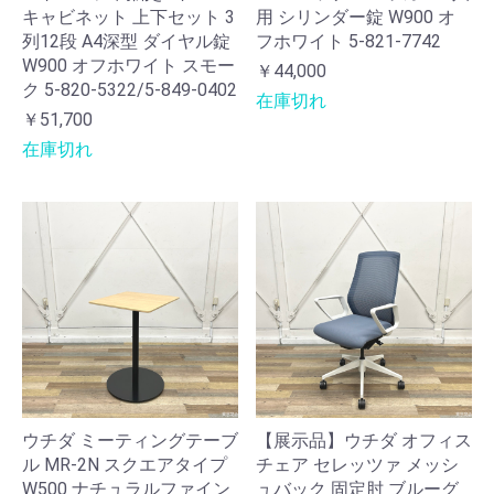
キャビネット 上下セット 3
用 シリンダー錠 W900 オ
列12段 A4深型 ダイヤル錠
フホワイト 5-821-7742
W900 オフホワイト スモー
￥44,000
ク 5-820-5322/5-849-0402
在庫切れ
￥51,700
在庫切れ
ウチダ ミーティングテーブ
【展示品】ウチダ オフィス
ル MR-2N スクエアタイプ
チェア セレッツァ メッシ
W500 ナチュラルファイン
ュバック 固定肘 ブルーグ