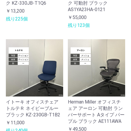
ク KZ-330JB-T1Q6
ク 可動肘 ブラック
AS1YA23HA-0121
￥13,200
￥55,000
残り225個
残り123個
イトーキ オフィスチェア
Herman Miller オフィスチ
トルテＲ ネイビーブルー
ェア アーロン 可動肘 ラン
ブラック KZ-230GB-T1B2
バーサポート Aタイプ パー
プル ブラック AE111AWA
￥11,000
￥49,500
残り240個