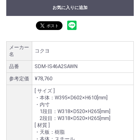
お気に入りに追加
メーカー
コクヨ
名
品番
SDM-IS46A2SAWN
参考定価
¥78,760
[ サイズ ]
・本体：W395×D602×H610[mm]
・内寸
1段目：W318×D520×H265[mm]
2段目：W318×D520×H265[mm]
[ 材質 ]
・天板：樹脂
・本体：スチール