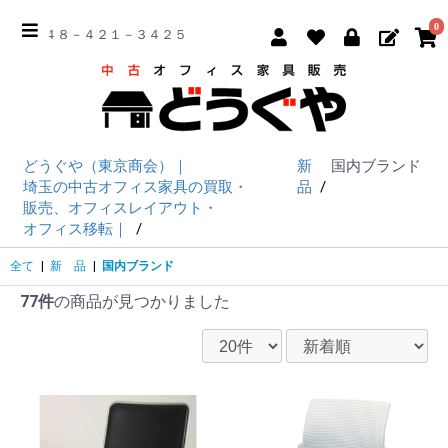
0
☎ ０４８－４２１－３４２５
どうぐや（東京商会）｜
新
国内ブランド
埼玉の中古オフィス家具の買取・
品
販売、オフィスレイアウト・
オフィス移転｜
全て
|
新 品
|
国内ブランド
77件
の商品が見つかりました