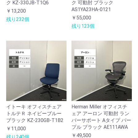
ク KZ-330JB-T1Q6
ク 可動肘 ブラック
AS1YA23HA-0121
￥13,200
￥55,000
残り232個
残り123個
イトーキ オフィスチェア
Herman Miller オフィスチ
トルテＲ ネイビーブルー
ェア アーロン 可動肘 ラン
ブラック KZ-230GB-T1B2
バーサポート Aタイプ パー
プル ブラック AE111AWA
￥11,000
￥49,500
残り240個