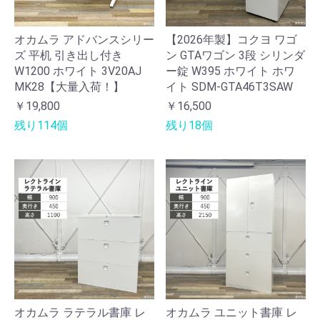
オカムラ アドバンスシリー
【2026年製】コクヨ ワゴ
ズ 平机 引き出し付き
ン GTAワゴン 3段 シリンダ
W1200 ホワイト 3V20AJ
ー錠 W395 ホワイト ホワ
MK28【大量入荷！】
イト SDM-GTA46T3SAW
￥19,800
￥16,500
残り114個
残り18個
オカムラ ラテラル書庫 レ
オカムラ ユニット書庫 レ