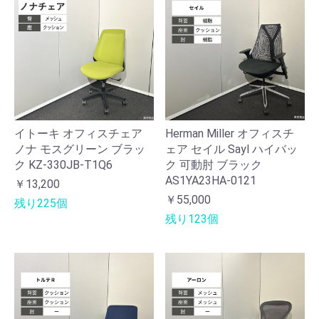
イトーキ オフィスチェア
Herman Miller オフィスチ
ノナ モスグリーン ブラッ
ェア セイル Sayl ハイバッ
ク KZ-330JB-T1Q6
ク 可動肘 ブラック
AS1YA23HA-0121
￥13,200
￥55,000
残り225個
残り123個