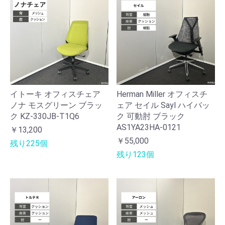
イトーキ オフィスチェア
Herman Miller オフィスチ
ノナ モスグリーン ブラッ
ェア セイル Sayl ハイバッ
ク KZ-330JB-T1Q6
ク 可動肘 ブラック
AS1YA23HA-0121
￥13,200
￥55,000
残り225個
残り123個