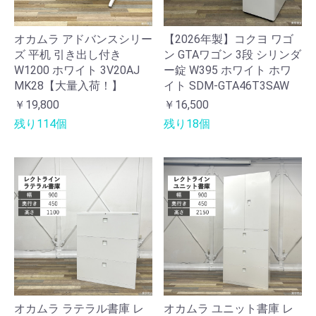
オカムラ アドバンスシリー
【2026年製】コクヨ ワゴ
ズ 平机 引き出し付き
ン GTAワゴン 3段 シリンダ
W1200 ホワイト 3V20AJ
ー錠 W395 ホワイト ホワ
MK28【大量入荷！】
イト SDM-GTA46T3SAW
￥19,800
￥16,500
残り114個
残り18個
オカムラ ラテラル書庫 レ
オカムラ ユニット書庫 レ