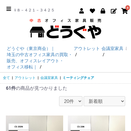
0
☎ ０４８－４２１－３４２５
どうぐや（東京商会）｜
アウトレット
会議室家具
ミ
埼玉の中古オフィス家具の買取・
販売、オフィスレイアウト・
オフィス移転｜
全て
|
アウトレット
|
会議室家具
|
ミーティングチェア
61件
の商品が見つかりました