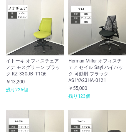
イトーキ オフィスチェア
Herman Miller オフィスチ
ノナ モスグリーン ブラッ
ェア セイル Sayl ハイバッ
ク KZ-330JB-T1Q6
ク 可動肘 ブラック
AS1YA23HA-0121
￥13,200
￥55,000
残り225個
残り123個