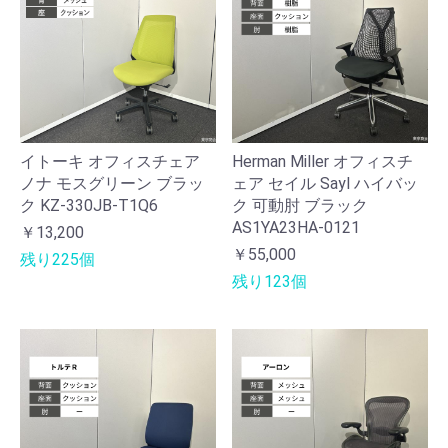
イトーキ オフィスチェア
Herman Miller オフィスチ
ノナ モスグリーン ブラッ
ェア セイル Sayl ハイバッ
ク KZ-330JB-T1Q6
ク 可動肘 ブラック
AS1YA23HA-0121
￥13,200
￥55,000
残り225個
残り123個