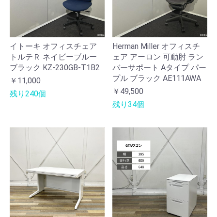
イトーキ オフィスチェア
Herman Miller オフィスチ
トルテＲ ネイビーブルー
ェア アーロン 可動肘 ラン
ブラック KZ-230GB-T1B2
バーサポート Aタイプ パー
プル ブラック AE111AWA
￥11,000
￥49,500
残り240個
残り34個