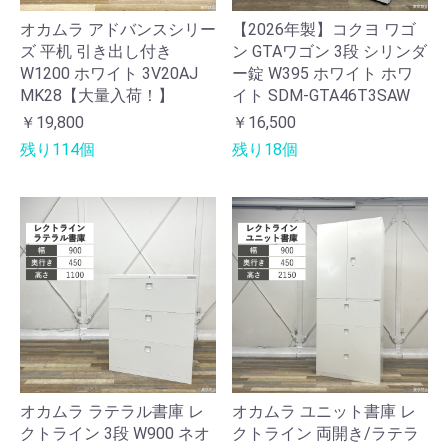
オカムラ アドバンスシリー
【2026年製】コクヨ ワゴ
ズ 平机 引き出し付き
ン GTAワゴン 3段 シリンダ
W1200 ホワイト 3V20AJ
ー錠 W395 ホワイト ホワ
MK28【大量入荷！】
イト SDM-GTA46T3SAW
￥19,800
￥16,500
残り114個
残り18個
オカムラ ラテラル書庫 レ
オカムラ ユニット書庫 レ
クトライン 3段 W900 ネオ
クトライン 両開き/ラテラ