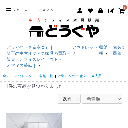
0
☎ ０４８－４２１－３４２５
どうぐや（東京商会）｜
アウトレット
収納・
衣装ロ
埼玉の中古オフィス家具の買取・
棚
靴箱
販売、オフィスレイアウト・
オフィス移転｜
全て
|
アウトレット
|
収納・棚
|
衣装ロッカー/靴箱
|
４人用
1件
の商品が見つかりました