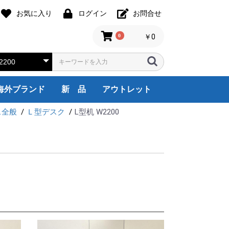
お気に入り
ログイン
お問合せ
0
￥0
海外ブランド
新 品
アウトレット
ス全般
Ｌ型デスク
L型机 W2200
assina,ixc
Friz Hansen
HILL INTERNATIONAL
Herman Miller
noll
Steelcase
USM Haller
itra
Wilkhahn
天童木工
その他
1人用
2人用
3人用
4人用
5人用
6人用
8人用
9人用
国内ブランド
オフィス全般
受付・ロビー
役員・応接家具
会議・ミーティング
収納・棚
その他
海外ブランド
国内ブランド
オフィス全般
受付ロビー
役員・応接家具
会議室家具
収納・棚
その他
海外ブランド
オカムラ
イトーキ
コクヨ
ウチダ
TOYO
ニシキ工業
ハラダ
その他
デスクチェア
システムデスク
両袖デスク
片袖デスク
平デスク
Ｌ型デスク
ワゴン・脇机
OA機器
オフィス家電
オフィスアクセサ
厨房機器
ロビー・ラウンジ
カウンター
エグゼクティブ家
応接セット
応接会議机・椅子
応接用家具
ミーティングチェ
ミーティングテー
折り畳み机
会議サポートツー
書庫/キャビネッ
衣類ロッカー/靴
備品ロッカー
cassina,ixc
HILL INTERNATI
Herman Miller
Steelcase
USM
Vitra
Knoll
その他
ウチダ
コクヨ
イトー
オカム
デスク
片袖デ
両袖デ
システ
平デス
L型デ
ワゴン
OA機
オフィ
ロビー
カウン
エグゼ
応接セ
応接用
応接会
ミーテ
ミーテ
折り畳
会議サ
書庫/
衣装ロ
備品ロ
Steel
Cassi
Vitra