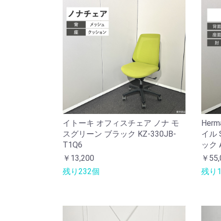
イトーキ オフィスチェア ノナ モ
Her
スグリーン ブラック KZ-330JB-
イル 
T1Q6
ック A
￥13,200
￥55,
残り232個
残り1