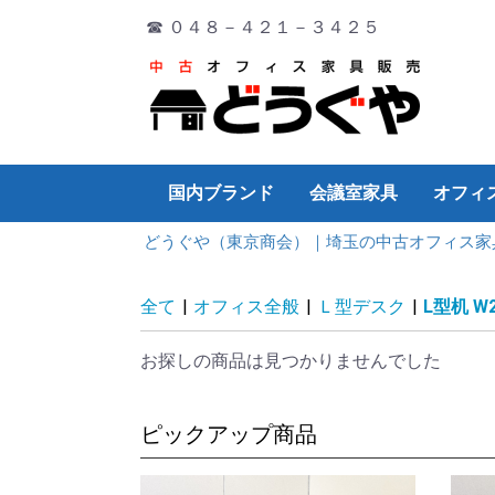
☎ ０４８－４２１－３４２５
国内ブランド
会議室家具
オフィ
どうぐや（東京商会）｜埼玉の中古オフィス家
オカムラ
イトーキ
コクヨ
PLUS
ウチダ
TOYO
その他
ミーティングチェア
ミーティングテーブル
演台
折り畳み
会議サポートツール
デスク
チェア
ワゴン・脇机
会議テーブル
書庫
ロッカー
その他
デスク
チェア
ワゴン・脇机
会議テーブル
書庫
ロッカー
その他
デスク
チェア
ワゴン・脇机
会議テーブル
書庫
ロッカー
その他
チェア
デスク
ワゴン・脇机
会議テーブル
書庫
ロッカー
その他
デスク
チェア
ワゴン・脇机
会議テーブル
書庫
ロッカー
その他
デスク
チェア
ワゴン・脇机
会議テーブル
書庫
ロッカー
その他
デスク
片袖デ
両袖デ
平デス
システ
折り畳
Ｌ型デ
ワゴン
パーテ
ホワイ
OA機器
オフィ
その他
厨房機
全て
|
オフィス全般
|
Ｌ型デスク
|
L型机 W2
お探しの商品は見つかりませんでした
ピックアップ商品