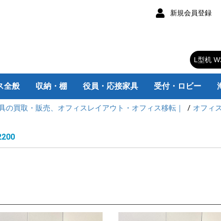
新規会員登録
ス全般
収納・棚
役員・応接家具
受付・ロビー
具の買取・販売、オフィスレイアウト・オフィス移転｜
オフィ
チェア
スク
スク
ク
ムデスク
み机
スク
・脇机
ィション
トボード
ス家電
器
キャスター付
キャスターなし
カウンターテーブル
大型会議テーブル
折りたたみテーブル
ラウンドテーブル
スクエアテーブル
ロッカー/靴箱
書庫/キャビネット
エグゼクティブチェア
肘なしデスクチェア
肘付デスクチェア
チェア用パーツ
片袖机 旧JIS
片袖机 W1400
片袖机 W1200
片袖机 W1100
片袖机 W1000
両袖机 旧JIS
両袖机 W1600
両袖机 W1400
平机 W800
平机 旧JIS
平机W1800
平机W1600
平机W1500
平机W1400
平机W1200
平机W1100
平机W1000
L型机
平机
片袖机
両袖机
L型机 W2200
L型机 W1800
L型机 W1600
L型机 W1200
脇机
インサイドワゴン
脚付きタイプ
壁掛けタイプ
応接用家具
応接会議机・椅子
応接セット
エグゼクティブ家具
衣類ロッカー
備品ロッカー
靴 箱
マップケース
オープン書庫
レターケース
ユニット書庫
ラテラルキャビネット
引違い書庫
両開き書庫
ファイルキャビネット
スチールラック
小型・丸テーブル
カウンター
ロビー・ラウンジ
c
K
V
200