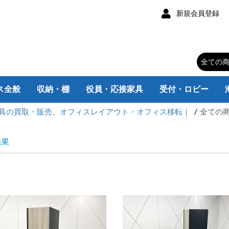
新規会員登録
ス全般
収納・棚
役員・応接家具
受付・ロビー
具の買取・販売、オフィスレイアウト・オフィス移転｜
全ての
チェア
スク
スク
ク
ムデスク
み机
スク
・脇机
ィション
トボード
ス家電
器
キャスター付
キャスターなし
カウンターテーブル
大型会議テーブル
折りたたみテーブル
ラウンドテーブル
スクエアテーブル
ロッカー/靴箱
書庫/キャビネット
エグゼクティブチェア
肘なしデスクチェア
肘付デスクチェア
チェア用パーツ
片袖机 旧JIS
片袖机 W1400
片袖机 W1200
片袖机 W1100
片袖机 W1000
両袖机 旧JIS
両袖机 W1600
両袖机 W1400
平机 W800
平机 旧JIS
平机W1800
平机W1600
平机W1500
平机W1400
平机W1200
平机W1100
平机W1000
L型机
平机
片袖机
両袖机
L型机 W2200
L型机 W1800
L型机 W1600
L型机 W1200
脇机
インサイドワゴン
脚付きタイプ
壁掛けタイプ
応接用家具
応接会議机・椅子
応接セット
エグゼクティブ家具
衣類ロッカー
備品ロッカー
靴 箱
マップケース
オープン書庫
レターケース
ユニット書庫
ラテラルキャビネット
引違い書庫
両開き書庫
ファイルキャビネット
スチールラック
小型・丸テーブル
カウンター
ロビー・ラウンジ
c
K
V
結果