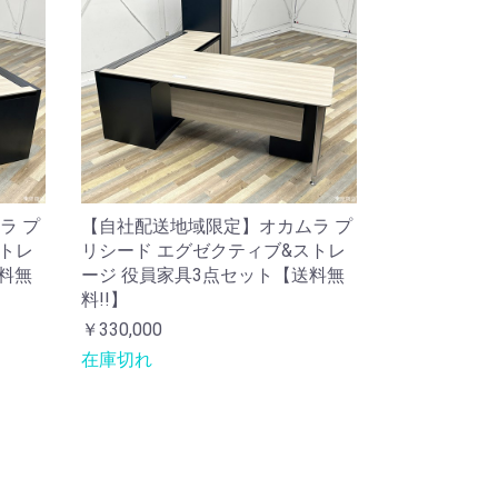
ラ プ
【自社配送地域限定】オカムラ プ
ストレ
リシード エグゼクティブ&ストレ
料無
ージ 役員家具3点セット【送料無
料!!】
￥330,000
在庫切れ