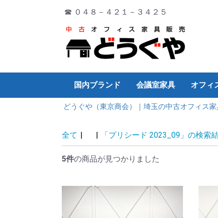
☎ ０４８－４２１－３４２５
国内ブランド
会議室家具
オフィ
どうぐや（東京商会）｜埼玉の中古オフィス家
オカムラ
イトーキ
コクヨ
PLUS
ウチダ
TOYO
その他
ミーティングチェア
ミーティングテーブル
演台
折り畳み
会議サポートツール
デスク
チェア
ワゴン・脇机
会議テーブル
書庫
ロッカー
その他
デスク
チェア
ワゴン・脇机
会議テーブル
書庫
ロッカー
その他
デスク
チェア
ワゴン・脇机
会議テーブル
書庫
ロッカー
その他
チェア
デスク
ワゴン・脇机
会議テーブル
書庫
ロッカー
その他
デスク
チェア
ワゴン・脇机
会議テーブル
書庫
ロッカー
その他
デスク
チェア
ワゴン・脇机
会議テーブル
書庫
ロッカー
その他
デスク
片袖デ
両袖デ
平デス
システ
折り畳
Ｌ型デ
ワゴン
パーテ
ホワイ
OA機器
オフィ
その他
厨房機
全て
|
|
「プリシード 2023_09」の検索
5件
の商品が見つかりました