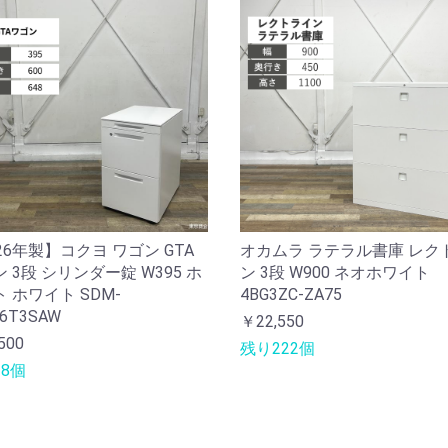
26年製】コクヨ ワゴン GTA
オカムラ ラテラル書庫 レク
 3段 シリンダー錠 W395 ホ
ン 3段 W900 ネオホワイト
 ホワイト SDM-
4BG3ZC-ZA75
6T3SAW
￥22,550
500
残り222個
8個