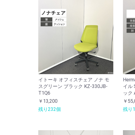
イトーキ オフィスチェア ノナ モ
Her
スグリーン ブラック KZ-330JB-
イル 
T1Q6
ック A
￥13,200
￥55,
残り232個
残り1