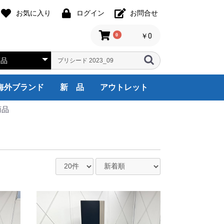
お気に入り
ログイン
お問合せ
0
￥0
海外ブランド
新 品
アウトレット
商品
assina,ixc
Friz Hansen
HILL INTERNATIONAL
Herman Miller
noll
Steelcase
USM Haller
itra
Wilkhahn
天童木工
その他
1人用
2人用
3人用
4人用
5人用
6人用
8人用
9人用
国内ブランド
オフィス全般
受付・ロビー
役員・応接家具
会議・ミーティング
収納・棚
その他
海外ブランド
国内ブランド
オフィス全般
受付ロビー
役員・応接家具
会議室家具
収納・棚
その他
海外ブランド
オカムラ
イトーキ
コクヨ
ウチダ
TOYO
ニシキ工業
ハラダ
その他
デスクチェア
システムデスク
両袖デスク
片袖デスク
平デスク
Ｌ型デスク
ワゴン・脇机
OA機器
オフィス家電
オフィスアクセサ
厨房機器
ロビー・ラウンジ
カウンター
エグゼクティブ家
応接セット
応接会議机・椅子
応接用家具
ミーティングチェ
ミーティングテー
折り畳み机
会議サポートツー
書庫/キャビネッ
衣類ロッカー/靴
備品ロッカー
cassina,ixc
HILL INTERNATI
Herman Miller
Steelcase
USM
Vitra
Knoll
その他
ウチダ
コクヨ
イトー
オカム
デスク
片袖デ
両袖デ
システ
平デス
L型デ
ワゴン
OA機
オフィ
ロビー
カウン
エグゼ
応接セ
応接用
応接会
ミーテ
ミーテ
折り畳
会議サ
書庫/
衣装ロ
備品ロ
Steel
Cassi
Vitra