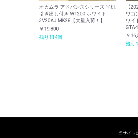
オカムラ アドバンスシリーズ 平机
【20
引き出し付き W1200 ホワイト
ワゴン
3V20AJ MK28【大量入荷！】
ワイト
GTA4
￥19,800
￥16,
残り114個
残り1
当サイト