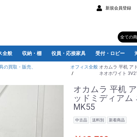
新規会員登録
ス全般
収納・棚
役員・応接家具
受付・ロビー
具の買取・販売、
オフィス全般
オカムラ 平机 ア
チェア
スク
スク
ク
ムデスク
み机
スク
・脇机
ィション
トボード
ス家電
器
キャスター付
キャスターなし
カウンターテーブル
大型会議テーブル
折りたたみテーブル
ラウンドテーブル
スクエアテーブル
ロッカー/靴箱
書庫/キャビネット
エグゼクティブチェア
肘なしデスクチェア
肘付デスクチェア
チェア用パーツ
片袖机 旧JIS
片袖机 W1400
片袖机 W1200
片袖机 W1100
片袖机 W1000
両袖机 旧JIS
両袖机 W1600
両袖机 W1400
平机 W800
平机 旧JIS
平机W1800
平机W1600
平机W1500
平机W1400
平机W1200
平机W1100
平机W1000
L型机
平机
片袖机
両袖机
L型机 W2200
L型机 W1800
L型机 W1600
L型机 W1200
脇机
インサイドワゴン
脚付きタイプ
壁掛けタイプ
応接用家具
応接会議机・椅子
応接セット
エグゼクティブ家具
衣類ロッカー
備品ロッカー
靴 箱
マップケース
オープン書庫
レターケース
ユニット書庫
ラテラルキャビネット
引違い書庫
両開き書庫
ファイルキャビネット
スチールラック
小型・丸テーブル
カウンター
ロビー・ラウンジ
c
K
V
ネオホワイト 3V21
オカムラ 平机 ア
ッドミディアム ネ
MK55
中古品
送料別
新着商品