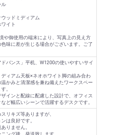
ール
オウッドミディアム
ホワイト
環境や御使用の端末により、写真上の見え方
の色味に差が生じる場合がございます。ご了
。
ドバンス」平机、W1200の使いやすいサイ
ミディアム天板×ネオホワイト脚の組み合わ
の温かみと清潔感を兼ね備えたワークスペー
ます。
デザインと配線に配慮した設計で、オフィス
クなど幅広いシーンで活躍するデスクです。
めスリキズ等ありますが、
ョンは良好です。
題ありません。
ーニング後、発送致します。