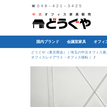
☎ ０４８－４２１－３４２５
国内ブランド
会議室家具
オフィ
どうぐや（東京商会）｜埼玉の中古オフィス家
オカムラ
イトーキ
コクヨ
PLUS
ウチダ
TOYO
その他
ミーティングチェア
ミーティングテーブル
演台
折り畳み
会議サポートツール
デスク
チェア
ワゴン・脇机
会議テーブル
書庫
ロッカー
その他
デスク
チェア
ワゴン・脇机
会議テーブル
書庫
ロッカー
その他
デスク
チェア
ワゴン・脇机
会議テーブル
書庫
ロッカー
その他
チェア
デスク
ワゴン・脇机
会議テーブル
書庫
ロッカー
その他
デスク
チェア
ワゴン・脇机
会議テーブル
書庫
ロッカー
その他
デスク
チェア
ワゴン・脇机
会議テーブル
書庫
ロッカー
その他
デスク
片袖デ
両袖デ
平デス
システ
折り畳
Ｌ型デ
ワゴン
パーテ
ホワイ
OA機器
オフィ
その他
厨房機
オフィスレイアウト・オフィス移転｜