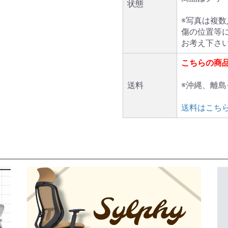
状態
※写真は複
傷の位置等
お考え下さ
こちらの商
送料
※沖縄、離
送料はこち