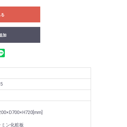
れる
追加
55
0×D700×H720[mm]
ラミン化粧板