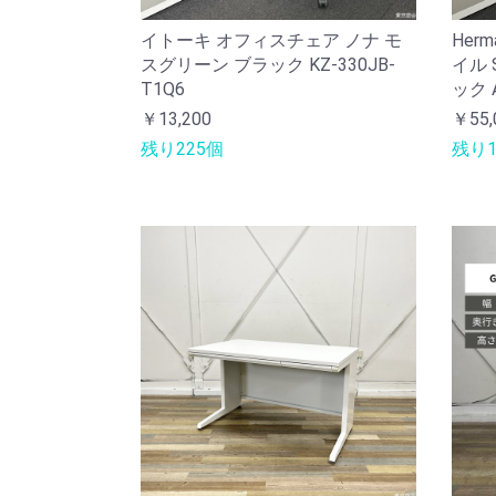
イトーキ オフィスチェア ノナ モ
Her
スグリーン ブラック KZ-330JB-
イル 
T1Q6
ック A
￥13,200
￥55,
残り225個
残り1