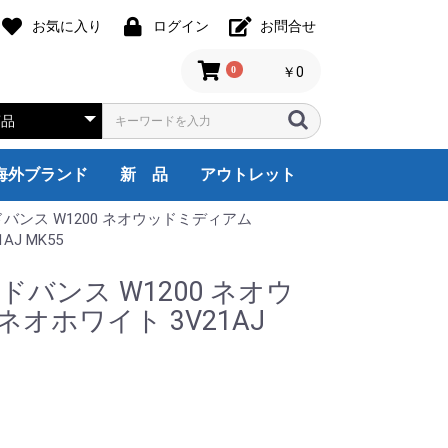
お気に入り
ログイン
お問合せ
0
￥0
海外ブランド
新 品
アウトレット
ドバンス W1200 ネオウッドミディアム
assina,ixc
Friz Hansen
HILL INTERNATIONAL
Herman Miller
noll
Steelcase
USM Haller
itra
Wilkhahn
天童木工
その他
1人用
2人用
3人用
4人用
5人用
6人用
8人用
9人用
国内ブランド
オフィス全般
受付・ロビー
役員・応接家具
会議・ミーティング
収納・棚
その他
海外ブランド
国内ブランド
オフィス全般
受付ロビー
役員・応接家具
会議室家具
収納・棚
その他
海外ブランド
オカムラ
イトーキ
コクヨ
ウチダ
TOYO
ニシキ工業
ハラダ
その他
デスクチェア
システムデスク
両袖デスク
片袖デスク
平デスク
Ｌ型デスク
ワゴン・脇机
OA機器
オフィス家電
オフィスアクセサ
厨房機器
ロビー・ラウンジ
カウンター
エグゼクティブ家
応接セット
応接会議机・椅子
応接用家具
ミーティングチェ
ミーティングテー
折り畳み机
会議サポートツー
書庫/キャビネッ
衣類ロッカー/靴
備品ロッカー
cassina,ixc
HILL INTERNATI
Herman Miller
Steelcase
USM
Vitra
Knoll
その他
ウチダ
コクヨ
イトー
オカム
デスク
片袖デ
両袖デ
システ
平デス
L型デ
ワゴン
OA機
オフィ
ロビー
カウン
エグゼ
応接セ
応接用
応接会
ミーテ
ミーテ
折り畳
会議サ
書庫/
衣装ロ
備品ロ
Steel
Cassi
Vitra
AJ MK55
ドバンス W1200 ネオウ
オホワイト 3V21AJ