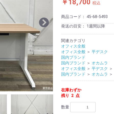
￥18,700
税込
商品コード：
45-68-5493
発送の目安：
1週間以降
関連カテゴリ
オフィス全般
オフィス全般
＞
平デスク
国内ブランド
国内ブランド
＞
オカムラ
オフィス全般
＞
平デスク
＞
国内ブランド
＞
オカムラ
＞
在庫わずか
残り 2 点
数量