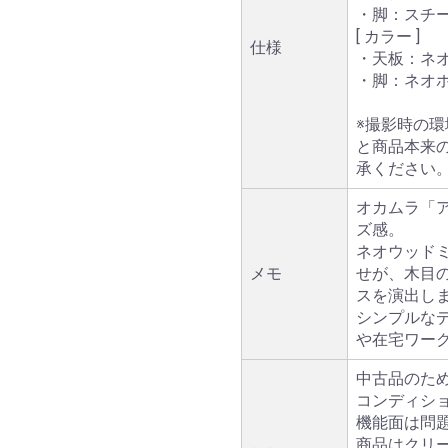
・脚：スチ
[ カラー ]
仕様
・天板：ネ
・脚：ネオ
※撮影時の
と商品本来
承ください
オカムラ「ア
ズ感。
ネオウッド
メモ
せが、木目
スを演出し
シンプルな
や在宅ワー
中古品のた
コンディシ
機能面は問
商品はクリ