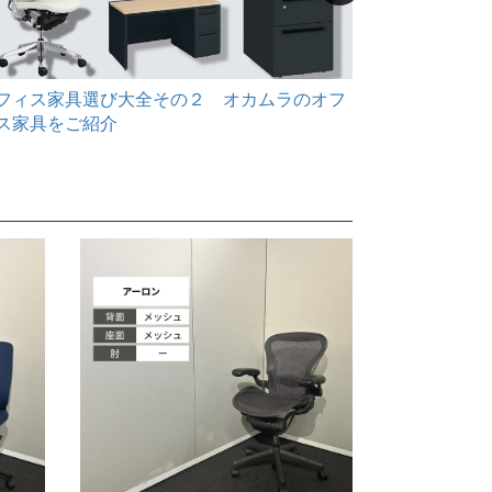
フィス家具選び大全その２ オカムラのオフ
テレワーク
ス家具をご紹介