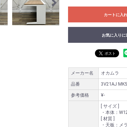
カートに入
お気に入りに
メーカー名
オカムラ
品番
3V21AJ MK
参考価格
¥-
[ サイズ ]
・本体：W120
[ 材質 ]
・天板：メ