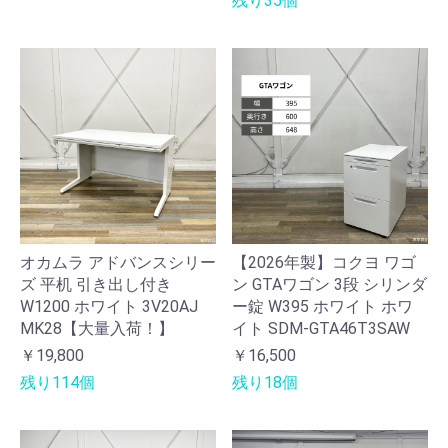
残り35個
オカムラ アドバンスシリー
【2026年製】コクヨ ワゴ
ズ 平机 引き出し付き
ン GTAワゴン 3段 シリンダ
W1200 ホワイト 3V20AJ
ー錠 W395 ホワイト ホワ
MK28【大量入荷！】
イト SDM-GTA46T3SAW
￥19,800
￥16,500
残り114個
残り18個