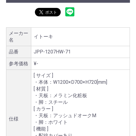
メーカー
イトーキ
名
品番
JPP-1207HW-71
参考価格
¥-
[ サイズ ]
・本体：W1200×D700×H720[mm]
[ 材質 ]
・天板：メラミン化粧板
・脚：スチール
[ カラー ]
・天板：アッシュドオークM
仕様
・脚：ホワイト
[ 機能 ]
・配線カバーあり