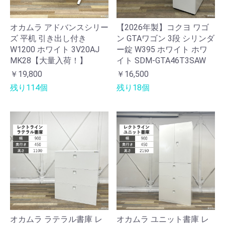
オカムラ アドバンスシリー
【2026年製】コクヨ ワゴ
ズ 平机 引き出し付き
ン GTAワゴン 3段 シリンダ
W1200 ホワイト 3V20AJ
ー錠 W395 ホワイト ホワ
MK28【大量入荷！】
イト SDM-GTA46T3SAW
￥19,800
￥16,500
残り114個
残り18個
オカムラ ラテラル書庫 レ
オカムラ ユニット書庫 レ