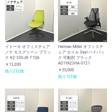
イトーキ オフィスチェア
Herman Miller オフィスチ
ノナ モスグリーン ブラッ
ェア セイル Sayl ハイバッ
ク KZ-330JB-T1Q6
ク 可動肘 ブラック
AS1YA23HA-0121
￥13,200
￥55,000
残り232個
残り123個