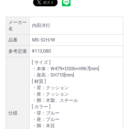
メーカー
内田洋行
名
品番
MS-52H/W
参考定価
¥113,080
[ サイズ ]
・本体：W479×D506×H967[mm]
・座高：SH710[mm]
[ 材質 ]
・背：クッション
・座：クッション
・脚：木製、スチール
[ カラー ]
仕様
・背：ブルー
・座：ブルー
・脚：木目