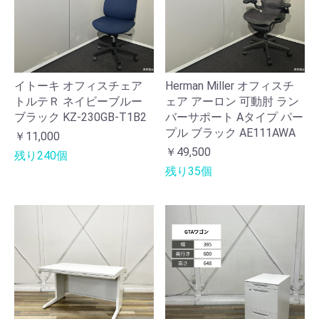
イトーキ オフィスチェア
Herman Miller オフィスチ
トルテＲ ネイビーブルー
ェア アーロン 可動肘 ラン
ブラック KZ-230GB-T1B2
バーサポート Aタイプ パー
プル ブラック AE111AWA
￥11,000
￥49,500
残り240個
残り35個