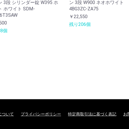
 3段 シリンダー錠 W395 ホ
ン 3段 W900 ネオホワイト
 ホワイト SDM-
4BG3ZC-ZA75
6T3SAW
￥22,550
500
残り206個
8個
について
プライバシーポリシー
特定商取引法に基づく表記
お