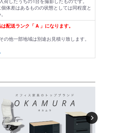
数入荷したうちの1台を撮影したものです。
に個体差はあるものの状態としては同程度と
い。
品は配送ランク「
A
」になります。
島その他一部地域は別途お見積り致します。
ら