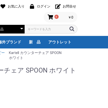
お気に入り
ログイン
お問合せ
0
￥0
海外ブランド
新 品
アウトレット
ビー
Kartell カウンターチェア SPOON
assina,ixc
Friz Hansen
HILL INTERNATIONAL
Herman Miller
noll
Steelcase
USM Haller
itra
Wilkhahn
天童木工
その他
1人用
2人用
3人用
4人用
5人用
6人用
8人用
9人用
国内ブランド
オフィス全般
受付・ロビー
役員・応接家具
会議・ミーティング
収納・棚
その他
海外ブランド
国内ブランド
オフィス全般
受付ロビー
役員・応接家具
会議室家具
収納・棚
その他
海外ブランド
オカムラ
イトーキ
コクヨ
ウチダ
TOYO
ニシキ工業
ハラダ
その他
デスクチェア
システムデスク
両袖デスク
片袖デスク
平デスク
Ｌ型デスク
ワゴン・脇机
OA機器
オフィス家電
オフィスアクセサ
厨房機器
ロビー・ラウンジ
カウンター
エグゼクティブ家
応接セット
応接会議机・椅子
応接用家具
ミーティングチェ
ミーティングテー
折り畳み机
会議サポートツー
書庫/キャビネッ
衣類ロッカー/靴
備品ロッカー
cassina,ixc
HILL INTERNATI
Herman Miller
Steelcase
USM
Vitra
Knoll
その他
ウチダ
コクヨ
イトー
オカム
デスク
片袖デ
両袖デ
システ
平デス
L型デ
ワゴン
OA機
オフィ
ロビー
カウン
エグゼ
応接セ
応接用
応接会
ミーテ
ミーテ
折り畳
会議サ
書庫/
衣装ロ
備品ロ
Steel
Cassi
Vitra
ホワイト
ンターチェア SPOON ホワイト