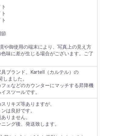
イト
イト
イト
調節
環境や御使用の端末により、写真上の見え方
の色味に差が生じる場合がございます。ご了
。
具ブランド、Kartell（カルテル）の
入荷しました。
カフェなどのカウンターにマッチする昇降機
ハイスツールです。
めスリキズ等ありますが、
ョンは良好です。
題ありません。
ーニング後、発送致します。