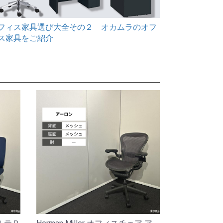
フィス家具選び大全その２ オカムラのオフ
テレワーク
ス家具をご紹介