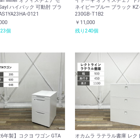
man Miller オフィスチェア セ
イトーキ オフィスチェア ト
Sayl ハイバック 可動肘 ブラ
ネイビーブルー ブラック KZ
S1YA23HA-0121
230GB-T1B2
000
￥11,000
23個
残り240個
26年製】コクヨ ワゴン GTA
オカムラ ラテラル書庫 レク