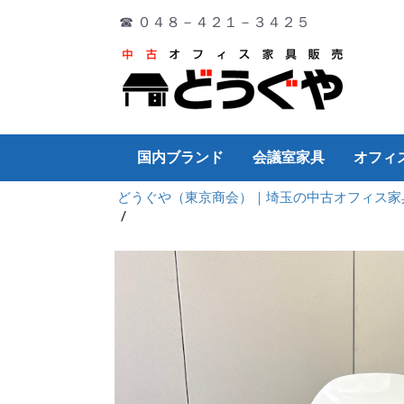
☎ ０４８－４２１－３４２５
国内ブランド
会議室家具
オフィ
どうぐや（東京商会）｜埼玉の中古オフィス家
オカムラ
イトーキ
コクヨ
PLUS
ウチダ
TOYO
その他
ミーティングチェア
ミーティングテーブル
演台
折り畳み
会議サポートツール
デスク
チェア
ワゴン・脇机
会議テーブル
書庫
ロッカー
その他
デスク
チェア
ワゴン・脇机
会議テーブル
書庫
ロッカー
その他
デスク
チェア
ワゴン・脇机
会議テーブル
書庫
ロッカー
その他
チェア
デスク
ワゴン・脇机
会議テーブル
書庫
ロッカー
その他
デスク
チェア
ワゴン・脇机
会議テーブル
書庫
ロッカー
その他
デスク
チェア
ワゴン・脇机
会議テーブル
書庫
ロッカー
その他
デスク
片袖デ
両袖デ
平デス
システ
折り畳
Ｌ型デ
ワゴン
パーテ
ホワイ
OA機器
オフィ
その他
厨房機