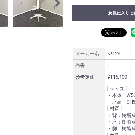
お気に入りに
メーカー名
Kartell
品番
-
参考定価
¥116,100
[ サイズ ]
・本体：W560
・座高：SH55
[ 材質 ]
・背：樹脂
・座：樹脂
・脚：樹脂