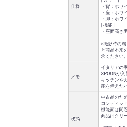
[ カラー ]
仕様
・背：ホワ
・座：ホワ
・脚：ホワ
[ 機能 ]
・座面高さ
※撮影時の
と商品本来
承ください
イタリアの家
SPOONが
メモ
キッチンや
能を備えた
中古品のた
コンディシ
機能面は問
商品はクリ
状態