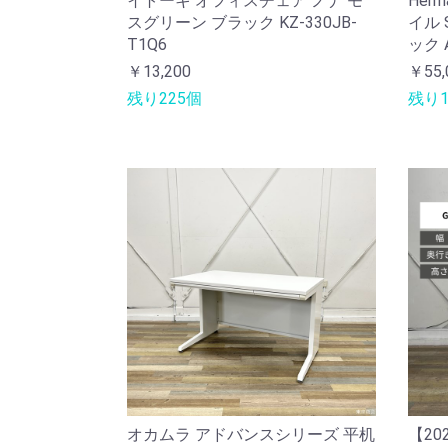
イトーキ オフィスチェア ノナ モ
Her
スグリーン ブラック KZ-330JB-
イル 
T1Q6
ック A
￥13,200
￥55,
残り225個
残り1
オカムラ アドバンスシリーズ 平机
【20