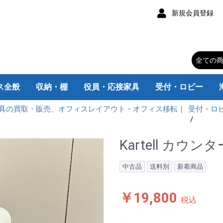
新規会員登録
ス全般
収納・棚
役員・応接家具
受付・ロビー
具の買取・販売、オフィスレイアウト・オフィス移転｜
受付・ロ
チェア
スク
スク
ク
ムデスク
み机
スク
・脇机
ィション
トボード
ス家電
器
キャスター付
キャスターなし
カウンターテーブル
大型会議テーブル
折りたたみテーブル
ラウンドテーブル
スクエアテーブル
ロッカー/靴箱
書庫/キャビネット
エグゼクティブチェア
肘なしデスクチェア
肘付デスクチェア
チェア用パーツ
片袖机 旧JIS
片袖机 W1400
片袖机 W1200
片袖机 W1100
片袖机 W1000
両袖机 旧JIS
両袖机 W1600
両袖机 W1400
平机 W800
平机 旧JIS
平机W1800
平机W1600
平机W1500
平机W1400
平机W1200
平机W1100
平机W1000
L型机
平机
片袖机
両袖机
L型机 W2200
L型机 W1800
L型机 W1600
L型机 W1200
脇机
インサイドワゴン
脚付きタイプ
壁掛けタイプ
応接用家具
応接会議机・椅子
応接セット
エグゼクティブ家具
衣類ロッカー
備品ロッカー
靴 箱
マップケース
オープン書庫
レターケース
ユニット書庫
ラテラルキャビネット
引違い書庫
両開き書庫
ファイルキャビネット
スチールラック
小型・丸テーブル
カウンター
ロビー・ラウンジ
c
K
V
Kartell カウ
中古品
送料別
新着商品
￥19,800
税込