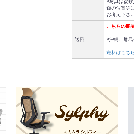
※写真は複
傷の位置等
お考え下さ
こちらの商
送料
※沖縄、離
送料はこち