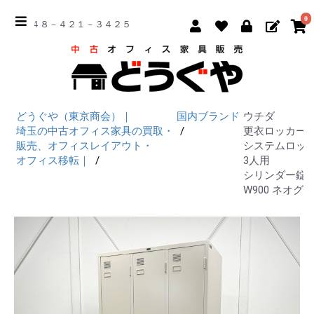
0
☎ ０４８－４２１－３４２５
どうぐや（東京商会）｜
国内ブランド
ウチダ
埼玉の中古オフィス家具の買取・
更衣ロッカー
販売、オフィスレイアウト・
システムロッ
オフィス移転｜
3人用
シリンダー錠
W900 ネオグ