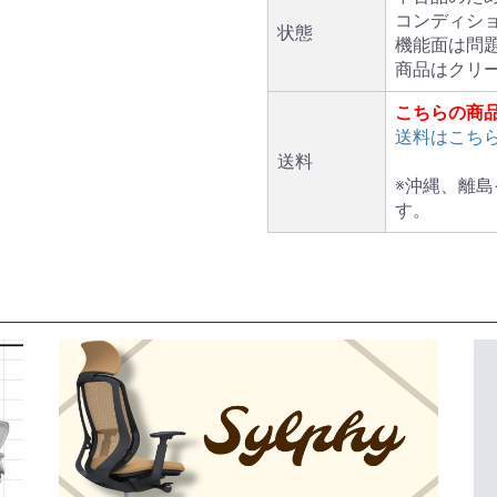
コンディシ
状態
機能面は問
商品はクリ
こちらの商
送料はこち
送料
※沖縄、離
す。