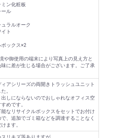
ラミン化粧板
チール
チュラルオーク
ワイト
ボックス×2
環境や御使用の端末により写真上の見え方と
色味に差が生じる場合がございます。ご了承
ディアシリーズの両開きトラッシュユニット
した。
き出しにならないのでおしゃれなオフィス空
すすめです。
可能なリサイクルボックスをセットでお付け
ので、追加でゴミ箱などを調達することなく
だけます。
めスリキズ等ありますが、