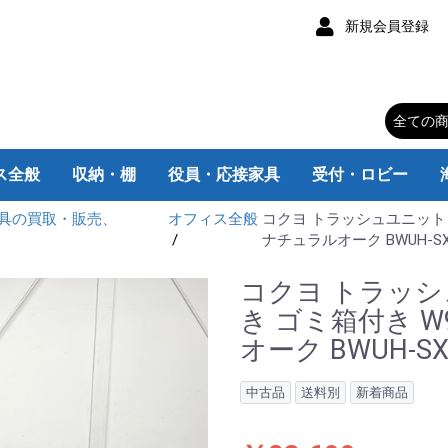
新規会員登録
ス全般
収納・棚
役員・応接家具
受付・ロビー
具の買取・販売、
オフィス全般
コクヨ トラッシュユニット 
チェア
スク
スク
ク
ムデスク
み机
スク
・脇机
ィション
トボード
ス家電
器
キャスター付
キャスターなし
カウンターテーブル
大型会議テーブル
折りたたみテーブル
ラウンドテーブル
スクエアテーブル
ロッカー/靴箱
書庫/キャビネット
エグゼクティブチェア
肘なしデスクチェア
肘付デスクチェア
チェア用パーツ
片袖机 旧JIS
片袖机 W1400
片袖机 W1200
片袖机 W1100
片袖机 W1000
両袖机 旧JIS
両袖机 W1600
両袖机 W1400
平机 W800
平机 旧JIS
平机W1800
平机W1600
平机W1500
平机W1400
平机W1200
平机W1100
平机W1000
L型机
平机
片袖机
両袖机
L型机 W2200
L型机 W1800
L型机 W1600
L型机 W1200
脇机
インサイドワゴン
脚付きタイプ
壁掛けタイプ
応接用家具
応接会議机・椅子
応接セット
エグゼクティブ家具
衣類ロッカー
備品ロッカー
靴 箱
マップケース
オープン書庫
レターケース
ユニット書庫
ラテラルキャビネット
引違い書庫
両開き書庫
ファイルキャビネット
スチールラック
小型・丸テーブル
カウンター
ロビー・ラウンジ
c
K
V
ナチュラルオーク BWUH-SX
コクヨ トラッシ
き ゴミ箱付き W
オーク BWUH-SX
中古品
送料別
新着商品