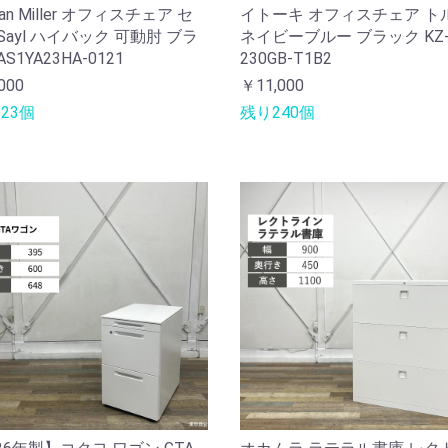
man Miller オフィスチェア セ
イトーキ オフィスチェア ト
Sayl ハイバック 可動肘 ブラ
ネイビーブルー ブラック KZ
S1YA23HA-0121
230GB-T1B2
000
￥11,000
23個
残り240個