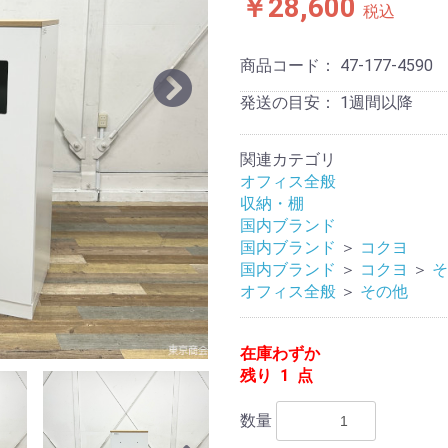
￥28,600
税込
商品コード：
47-177-4590
発送の目安：
1週間以降
関連カテゴリ
オフィス全般
収納・棚
国内ブランド
国内ブランド
＞
コクヨ
国内ブランド
＞
コクヨ
＞
オフィス全般
＞
その他
在庫わずか
残り 1 点
数量