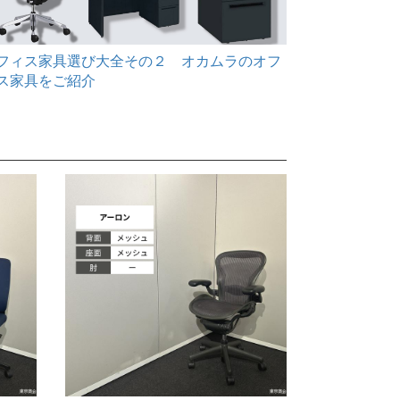
フィス家具選び大全その２ オカムラのオフ
テレワーク
ス家具をご紹介