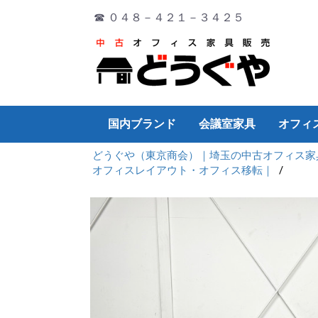
☎ ０４８－４２１－３４２５
国内ブランド
会議室家具
オフィ
どうぐや（東京商会）｜埼玉の中古オフィス家
オカムラ
イトーキ
コクヨ
PLUS
ウチダ
TOYO
その他
ミーティングチェア
ミーティングテーブル
演台
折り畳み
会議サポートツール
デスク
チェア
ワゴン・脇机
会議テーブル
書庫
ロッカー
その他
デスク
チェア
ワゴン・脇机
会議テーブル
書庫
ロッカー
その他
デスク
チェア
ワゴン・脇机
会議テーブル
書庫
ロッカー
その他
チェア
デスク
ワゴン・脇机
会議テーブル
書庫
ロッカー
その他
デスク
チェア
ワゴン・脇机
会議テーブル
書庫
ロッカー
その他
デスク
チェア
ワゴン・脇机
会議テーブル
書庫
ロッカー
その他
デスク
片袖デ
両袖デ
平デス
システ
折り畳
Ｌ型デ
ワゴン
パーテ
ホワイ
OA機器
オフィ
その他
厨房機
オフィスレイアウト・オフィス移転｜