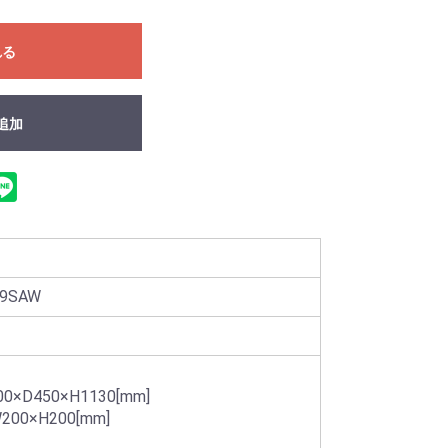
れる
追加
9SAW
×D450×H1130[mm]
0×H200[mm]