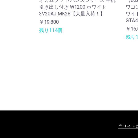
オカムラ アドバンスシリーズ 平机
【20
引き出し付き W1200 ホワイト
ワゴン
3V20AJ MK28【大量入荷！】
ワイト
GTA4
￥19,800
￥16,
残り114個
残り1
当サイト