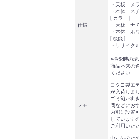
・天板：メ
・本体：ス
[ カラー ]
仕様
・天板：ナ
・本体：ホ
[ 機能 ]
・リサイクル
※撮影時の
商品本来の
ください。
コクヨ製エ
が入荷しま
ゴミ箱が剥
メモ
間などにお
内部に設置
しています
ご利用いた
中古品のた