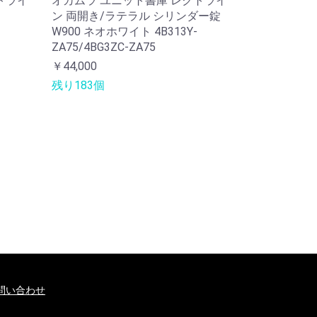
トライ
オカムラ ユニット書庫 レクトライ
ン 両開き/ラテラル シリンダー錠
W900 ネオホワイト 4B313Y-
ZA75/4BG3ZC-ZA75
￥44,000
残り183個
問い合わせ