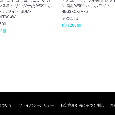
26年製】コクヨ ワゴン GTA
オカムラ ラテラル書庫 レク
 3段 シリンダー錠 W395 ホ
ン 3段 W900 ネオホワイト
 ホワイト SDM-
4BG3ZC-ZA75
6T3SAW
￥22,550
500
残り206個
8個
について
プライバシーポリシー
特定商取引法に基づく表記
お