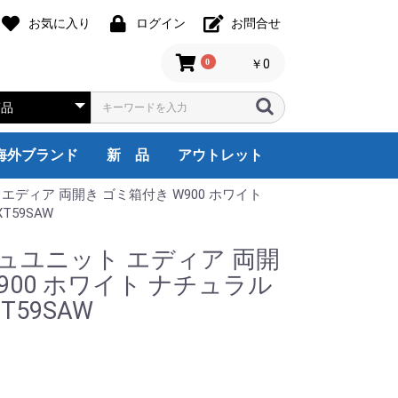
お気に入り
ログイン
お問合せ
0
￥0
海外ブランド
新 品
アウトレット
エディア 両開き ゴミ箱付き W900 ホワイト
assina,ixc
Friz Hansen
HILL INTERNATIONAL
Herman Miller
noll
Steelcase
USM Haller
itra
Wilkhahn
天童木工
その他
1人用
2人用
3人用
4人用
5人用
6人用
8人用
9人用
国内ブランド
オフィス全般
受付・ロビー
役員・応接家具
会議・ミーティング
収納・棚
その他
海外ブランド
国内ブランド
オフィス全般
受付ロビー
役員・応接家具
会議室家具
収納・棚
その他
海外ブランド
オカムラ
イトーキ
コクヨ
ウチダ
TOYO
ニシキ工業
ハラダ
その他
デスクチェア
システムデスク
両袖デスク
片袖デスク
平デスク
Ｌ型デスク
ワゴン・脇机
OA機器
オフィス家電
オフィスアクセサ
厨房機器
ロビー・ラウンジ
カウンター
エグゼクティブ家
応接セット
応接会議机・椅子
応接用家具
ミーティングチェ
ミーティングテー
折り畳み机
会議サポートツー
書庫/キャビネッ
衣類ロッカー/靴
備品ロッカー
cassina,ixc
HILL INTERNATI
Herman Miller
Steelcase
USM
Vitra
Knoll
その他
ウチダ
コクヨ
イトー
オカム
デスク
片袖デ
両袖デ
システ
平デス
L型デ
ワゴン
OA機
オフィ
ロビー
カウン
エグゼ
応接セ
応接用
応接会
ミーテ
ミーテ
折り畳
会議サ
書庫/
衣装ロ
備品ロ
Steel
Cassi
Vitra
T59SAW
ュユニット エディア 両開
900 ホワイト ナチュラル
T59SAW