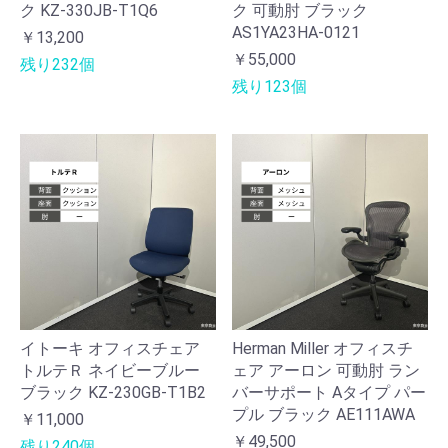
ク KZ-330JB-T1Q6
ク 可動肘 ブラック
AS1YA23HA-0121
￥13,200
￥55,000
残り232個
残り123個
イトーキ オフィスチェア
Herman Miller オフィスチ
トルテＲ ネイビーブルー
ェア アーロン 可動肘 ラン
ブラック KZ-230GB-T1B2
バーサポート Aタイプ パー
プル ブラック AE111AWA
￥11,000
￥49,500
残り240個