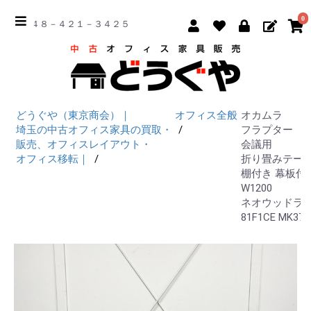
0
☎ ０４８－４２１－３４２５
どうぐや（東京商会）｜
オフィス全般
オカムラ
埼玉の中古オフィス家具の買取・
フラプター
販売、オフィスレイアウト・
会議用
オフィス移転｜
折り畳みテー
棚付き 幕板付
W1200
ネオウッドラ
81F1CE MK37