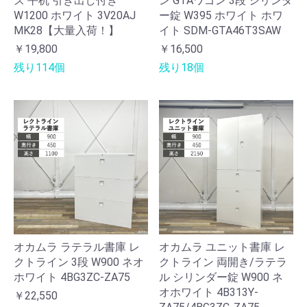
ズ 平机 引き出し付き
ン GTAワゴン 3段 シリンダ
W1200 ホワイト 3V20AJ
ー錠 W395 ホワイト ホワ
MK28【大量入荷！】
イト SDM-GTA46T3SAW
￥19,800
￥16,500
残り114個
残り18個
オカムラ ラテラル書庫 レ
オカムラ ユニット書庫 レ
クトライン 3段 W900 ネオ
クトライン 両開き/ラテラ
ホワイト 4BG3ZC-ZA75
ル シリンダー錠 W900 ネ
オホワイト 4B313Y-
￥22,550