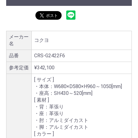
メーカー
コクヨ
名
品番
CRS-G2422F6
参考定価
¥342,100
[ サイズ ]
・本体：W680×D580×H960～1050[mm]
・座高：SH430～520[mm]
[ 素材 ]
・背：革張り
・座：革張り
・肘：アルミダイカスト
・脚：アルミダイカスト
[ カラー ]