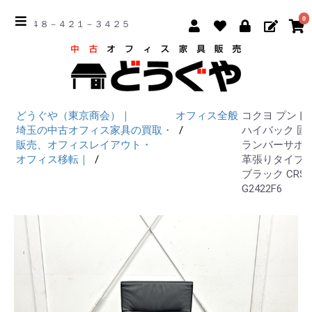
0
☎ ０４８－４２１－３４２５
どうぐや（東京商会）｜
オフィス全般
コクヨ プント
埼玉の中古オフィス家具の買取・
ハイバック 固
販売、オフィスレイアウト・
ランバーサポ
オフィス移転｜
革張りタイプ
ブラック CRS-
G2422F6