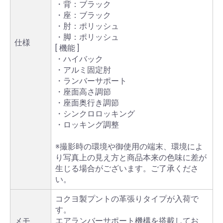
・背：ブラック
・座：ブラック
・肘：ポリッシュ
・脚：ポリッシュ
仕様
[ 機能 ]
・ハイバック
・アルミ固定肘
・ランバーサポート
・座面高さ調節
・座面奥行き調節
・シンクロロッキング
・ロッキング調整
※撮影時の環境や御使用の端末、環境によ
り写真上の見え方と商品本来の色味に差が
生じる場合がございます。ご了承くださ
い。
コクヨ製プントの革張りタイプが入荷で
す。
メモ
エアランバーサポート機構を搭載してお