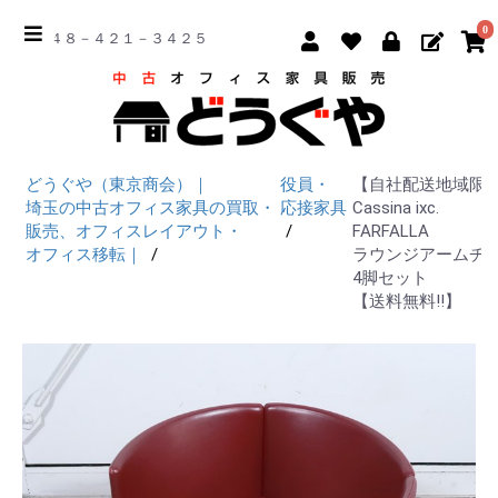
0
☎ ０４８－４２１－３４２５
どうぐや（東京商会）｜
役員・
【自社配送地域限
埼玉の中古オフィス家具の買取・
応接家具
Cassina ixc.
販売、オフィスレイアウト・
FARFALLA
オフィス移転｜
ラウンジアームチ
4脚セット
【送料無料!!】