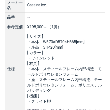
メーカー
Cassina ixc.
名
品番
--
参考定価
¥198,000～（1脚）
[ サイズ ]
・本体：W670×D570×H665[mm]
・座高：SH420[mm]
[ カラー ]
・ワインレッド
[ 材質 ]
仕様
・本体：スティールフレーム内部構造、モ
ールドポリウレタンフォーム
・座：スティールフレーム内部構造、モー
ルドポリウレタンフォーム、ポリエステル
パッディング
[ 機能 ]
・グライド脚