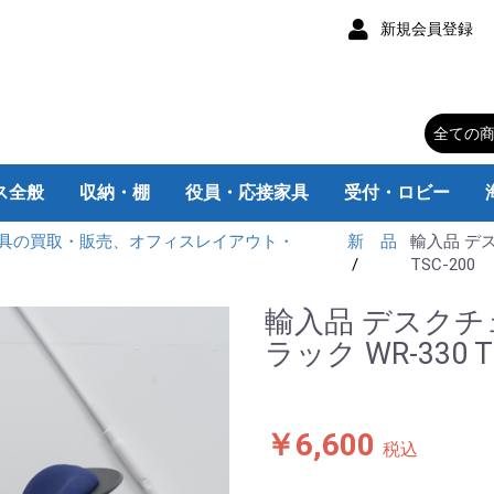
新規会員登録
ス全般
収納・棚
役員・応接家具
受付・ロビー
具の買取・販売、オフィスレイアウト・
新 品
輸入品 デス
チェア
スク
スク
ク
ムデスク
み机
スク
・脇机
ィション
トボード
ス家電
器
キャスター付
キャスターなし
カウンターテーブル
大型会議テーブル
折りたたみテーブル
ラウンドテーブル
スクエアテーブル
ロッカー/靴箱
書庫/キャビネット
エグゼクティブチェア
肘なしデスクチェア
肘付デスクチェア
チェア用パーツ
片袖机 旧JIS
片袖机 W1400
片袖机 W1200
片袖机 W1100
片袖机 W1000
両袖机 旧JIS
両袖机 W1600
両袖机 W1400
平机 W800
平机 旧JIS
平机W1800
平机W1600
平机W1500
平机W1400
平机W1200
平机W1100
平机W1000
L型机
平机
片袖机
両袖机
L型机 W2200
L型机 W1800
L型机 W1600
L型机 W1200
脇机
インサイドワゴン
脚付きタイプ
壁掛けタイプ
応接用家具
応接会議机・椅子
応接セット
エグゼクティブ家具
衣類ロッカー
備品ロッカー
靴 箱
マップケース
オープン書庫
レターケース
ユニット書庫
ラテラルキャビネット
引違い書庫
両開き書庫
ファイルキャビネット
スチールラック
小型・丸テーブル
カウンター
ロビー・ラウンジ
c
K
V
TSC-200
輸入品 デスクチ
ラック WR-330 T
￥6,600
税込