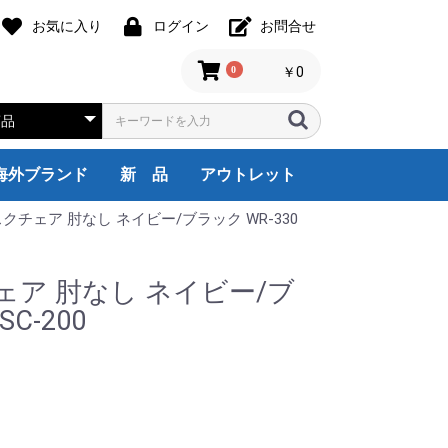
お気に入り
ログイン
お問合せ
0
￥0
海外ブランド
新 品
アウトレット
クチェア 肘なし ネイビー/ブラック WR-330
assina,ixc
Friz Hansen
HILL INTERNATIONAL
Herman Miller
noll
Steelcase
USM Haller
itra
Wilkhahn
天童木工
その他
1人用
2人用
3人用
4人用
5人用
6人用
8人用
9人用
国内ブランド
オフィス全般
受付・ロビー
役員・応接家具
会議・ミーティング
収納・棚
その他
海外ブランド
国内ブランド
オフィス全般
受付ロビー
役員・応接家具
会議室家具
収納・棚
その他
海外ブランド
オカムラ
イトーキ
コクヨ
ウチダ
TOYO
ニシキ工業
ハラダ
その他
デスクチェア
システムデスク
両袖デスク
片袖デスク
平デスク
Ｌ型デスク
ワゴン・脇机
OA機器
オフィス家電
オフィスアクセサ
厨房機器
ロビー・ラウンジ
カウンター
エグゼクティブ家
応接セット
応接会議机・椅子
応接用家具
ミーティングチェ
ミーティングテー
折り畳み机
会議サポートツー
書庫/キャビネッ
衣類ロッカー/靴
備品ロッカー
cassina,ixc
HILL INTERNATI
Herman Miller
Steelcase
USM
Vitra
Knoll
その他
ウチダ
コクヨ
イトー
オカム
デスク
片袖デ
両袖デ
システ
平デス
L型デ
ワゴン
OA機
オフィ
ロビー
カウン
エグゼ
応接セ
応接用
応接会
ミーテ
ミーテ
折り畳
会議サ
書庫/
衣装ロ
備品ロ
Steel
Cassi
Vitra
ェア 肘なし ネイビー/ブ
SC-200