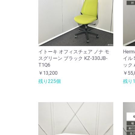
イトーキ オフィスチェア ノナ モ
Her
スグリーン ブラック KZ-330JB-
イル 
T1Q6
ック A
￥13,200
￥55,
残り225個
残り1