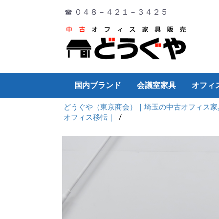
☎ ０４８－４２１－３４２５
国内ブランド
会議室家具
オフィ
どうぐや（東京商会）｜埼玉の中古オフィス家
オカムラ
イトーキ
コクヨ
PLUS
ウチダ
TOYO
その他
ミーティングチェア
ミーティングテーブル
演台
折り畳み
会議サポートツール
デスク
チェア
ワゴン・脇机
会議テーブル
書庫
ロッカー
その他
デスク
チェア
ワゴン・脇机
会議テーブル
書庫
ロッカー
その他
デスク
チェア
ワゴン・脇机
会議テーブル
書庫
ロッカー
その他
チェア
デスク
ワゴン・脇机
会議テーブル
書庫
ロッカー
その他
デスク
チェア
ワゴン・脇机
会議テーブル
書庫
ロッカー
その他
デスク
チェア
ワゴン・脇机
会議テーブル
書庫
ロッカー
その他
デスク
片袖デ
両袖デ
平デス
システ
折り畳
Ｌ型デ
ワゴン
パーテ
ホワイ
OA機器
オフィ
その他
厨房機
オフィス移転｜