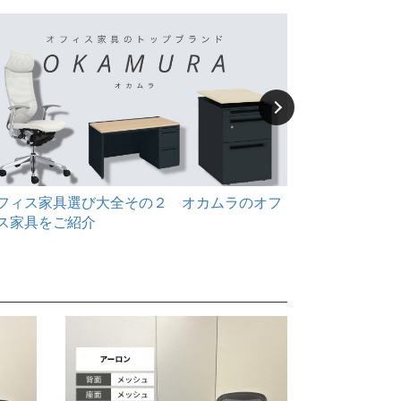
フィス家具選び大全その２ オカムラのオフ
テレワーク
ス家具をご紹介