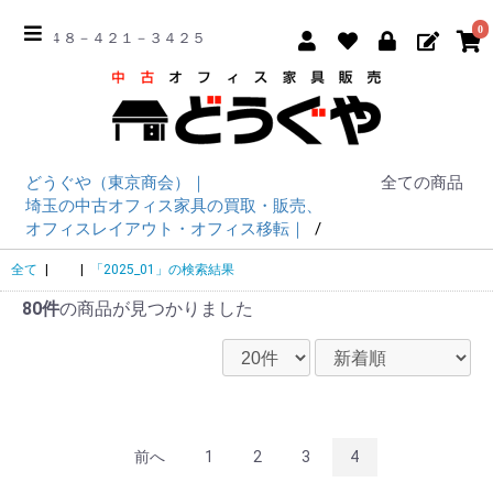
0
☎ ０４８－４２１－３４２５
どうぐや（東京商会）｜
全ての商品
埼玉の中古オフィス家具の買取・販売、
オフィスレイアウト・オフィス移転｜
全て
|
|
「2025_01」の検索結果
80件
の商品が見つかりました
前へ
1
2
3
4